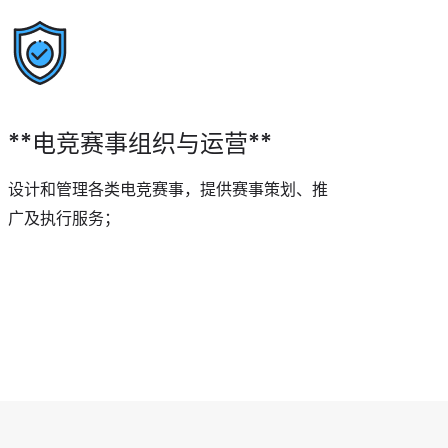
**电竞赛事组织与运营**
设计和管理各类电竞赛事，提供赛事策划、推
广及执行服务；