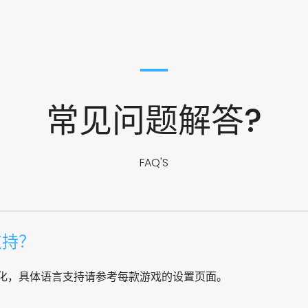
常见问题解答?
FAQ'S
支持？
化，具体语言支持请参考每款游戏的设置页面。