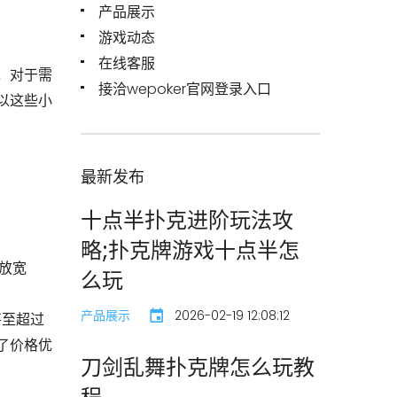
产品展示
游戏动态
在线客服
，对于需
接洽wepoker官网登录入口
以这些小
最新发布
十点半扑克进阶玩法攻
略;扑克牌游戏十点半怎
放宽
么玩
产品展示
2026-02-19 12:08:12
甚至超过
了价格优
刀剑乱舞扑克牌怎么玩教