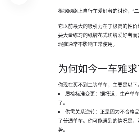
根据网络上自行车爱好者的讨论，“二
它以前最大的吸引力在于极高的性价
要大量练习的纸牌花式切牌爱好者而
瑕疵通常不影响正常使用。
为何如今一车难求
你现在买不到二等单车，主要是以下
质检标准变更
：据报道，生产单
了
。
供需关系逆转
：正是因为不合格
了普通单车。你可能遇到的情况是，
势。