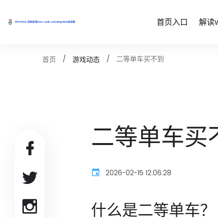
首页入口
解读w
二等单车买不到
首页
游戏动态
二等单车买
2026-02-15 12:06:28
什么是二等单车？