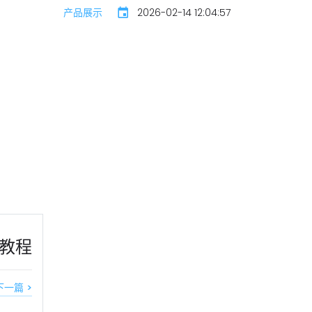
产品展示
2026-02-14 12:04:57
教程
下一篇 >