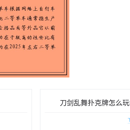
刀剑乱舞扑克牌怎么玩