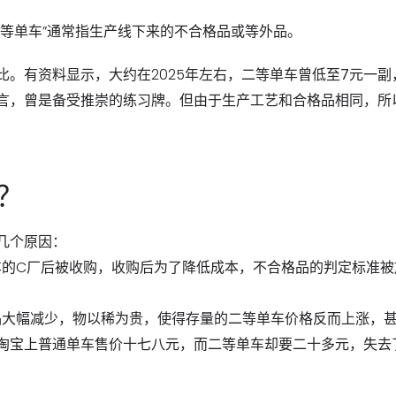
等单车”通常指生产线下来的
不合格品
或
等外品
。
比。有资料显示，大约在2025年左右，二等单车曾低至
7元一副
言，曾是备受推崇的练习牌。但由于生产工艺和合格品相同，所
？
几个原因：
车的C厂后被收购，收购后为了降低成本，
不合格品的判定标准被
品大幅减少，物以稀为贵，使得存量的二等单车价格反而上涨，
淘宝上普通单车售价十七八元，而二等单车却要二十多元，失去