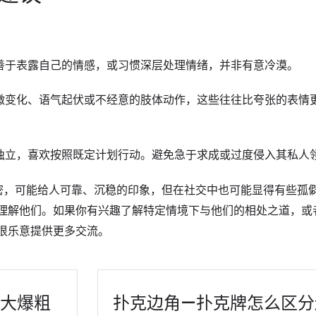
善于表露自己的情感
，或习惯深层处理情绪，并非有意冷漠。
微变化、语气起伏或不经意的肢体动作
，这些往往比夸张的表情
独立，喜欢按照既定计划行动。避免急于求成或过度侵入其私人
密
，可能给人
可靠、沉稳的印象
，但在社交中也可能显得有些
孤
理解他们。如果你有兴趣了解特定情境下与他们的相处之道，或
很乐意提供更多交流。
王大爆粗
扑克边角—扑克牌怎么区分