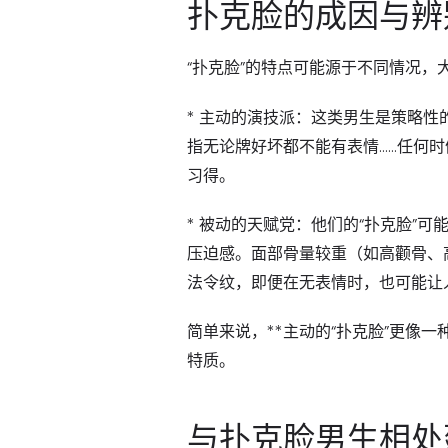
扑克脸的成因与辨
“扑克脸”的特点可能源于不同情况，
*
主动的演技派
：这类男生是策略性
指无论牌好坏都不能有表情……任何时
习得。
*
被动的天赋党
：他们的“扑克脸”
压迫感。面部骨量较重（如高颧骨、
法令纹
，即便在无表情时，也可能让
简单来说，**主动的“扑克脸”更像
特质。
与扑克脸男生相处