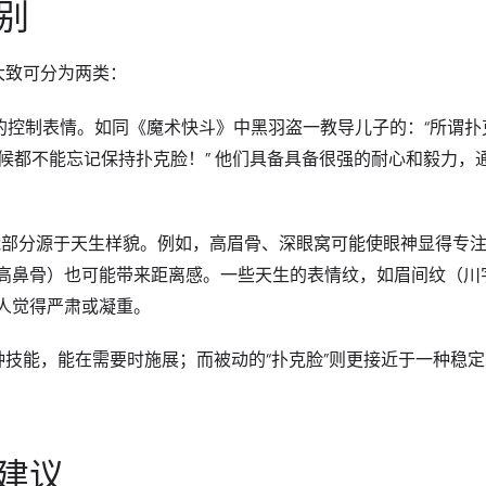
别
大致可分为两类：
的控制表情。如同《魔术快斗》中黑羽盗一教导儿子的：“所谓扑
候都不能忘记保持扑克脸！” 他们
具备具备很强的耐心和毅力
，
可能部分源于天生样貌。例如，高眉骨、深眼窝可能使眼神显得专
高鼻骨）也可能带来距离感。一些天生的
表情纹，如眉间纹（川
人觉得严肃或凝重。
一种技能，能在需要时施展；而被动的“扑克脸”则更接近于一种稳
建议