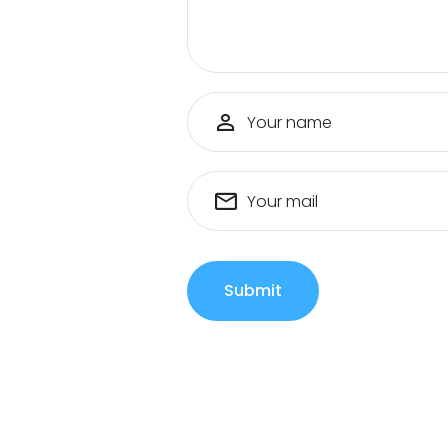
Your name
Your mail
Submit