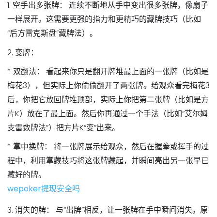
1.
空手出多张牌：
连续不断地从手中变出很多张牌，像扇子
一样展开。这需要更强的指力和更精巧的藏牌技巧（比如
“
后方雷克斯盘
”藏牌法）。
2.
变牌：
*
双翻法：
看起来你只是翻开牌堆最上面的一张牌（比如是
梅花3），但实际上你偷偷翻开了两张牌。给观众看完梅花3
后，你把它放回牌堆顶部，实际上你把第二张牌（比如是方
片K）放在了最上面。然后你再通过一个手法（比如“
艾尔姆
支雷数牌法
”）把方片K“变”出来。
*
掌中换牌：
将一张牌展示给观众，然后在握拳或挥手的过
程中，利用掌藏技巧将这张牌藏起，并瞬间亮出另一张早已
藏好的牌。
wepoker提现安全吗
3.
消失的牌：
与“出牌”相反，让一张牌在手中瞬间消失。原